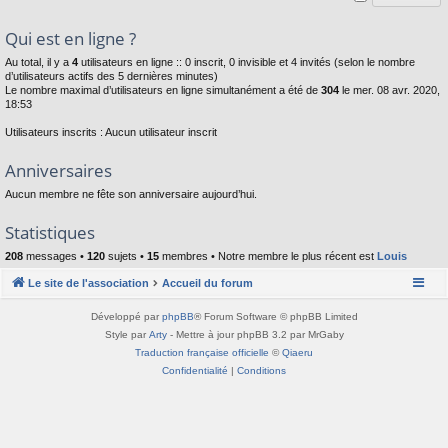
Qui est en ligne ?
Au total, il y a
4
utilisateurs en ligne :: 0 inscrit, 0 invisible et 4 invités (selon le nombre
d’utilisateurs actifs des 5 dernières minutes)
Le nombre maximal d’utilisateurs en ligne simultanément a été de
304
le mer. 08 avr. 2020,
18:53
Utilisateurs inscrits : Aucun utilisateur inscrit
Anniversaires
Aucun membre ne fête son anniversaire aujourd’hui.
Statistiques
208
messages •
120
sujets •
15
membres • Notre membre le plus récent est
Louis
Le site de l'association
Accueil du forum
Développé par
phpBB
® Forum Software © phpBB Limited
Style par
Arty
- Mettre à jour phpBB 3.2 par MrGaby
Traduction française officielle
©
Qiaeru
Confidentialité
|
Conditions