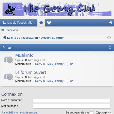
Le site de l'association
Connexion
or
e
on
Le site de l'association
u
Accueil du forum
m
ne
m
br
xi
Forum
s
es
on
Muzikinfo
Sujets
:
0
,
Messages
:
0
Modérateurs :
Thierry D.
,
Mick
,
Thierry H.
,
Luc
Le forum ouvert
Sujets
:
0
,
Messages
:
0
Modérateurs :
Thierry D.
,
Mick
,
Thierry H.
,
Luc
Connexion
Nom d’utilisateur :
Mot de passe :
J’ai oublié mon mot de passe
Se souvenir de moi