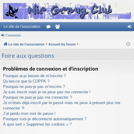
Le site de l'association
Connexion
or
e
on
Le site de l'association
u
Accueil du forum
m
ne
m
br
xi
Foire aux questions
s
es
on
Problèmes de connexion et d’inscription
Pourquoi ai-je besoin de m’inscrire ?
Qu’est-ce que la COPPA ?
Pourquoi ne puis-je pas m’inscrire ?
Je suis inscrit mais je ne peux pas me connecter !
Pourquoi ne puis-je pas me connecter ?
Je m’étais déjà inscrit par le passé mais ne peux à présent plus me
connecter ?!
J’ai perdu mon mot de passe !
Pourquoi suis-je déconnecté automatiquement ?
À quoi sert « Supprimer les cookies » ?