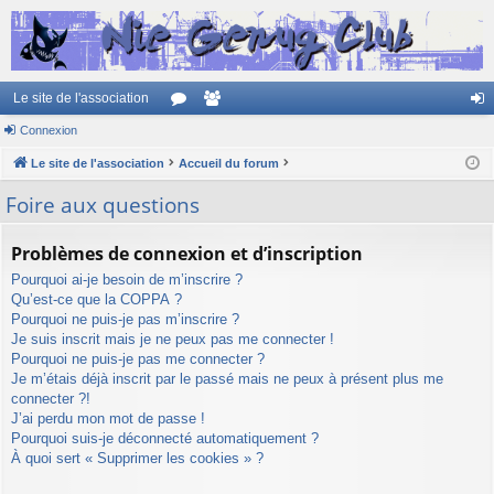
Le site de l'association
Connexion
or
e
on
Le site de l'association
u
Accueil du forum
m
ne
m
br
xi
Foire aux questions
s
es
on
Problèmes de connexion et d’inscription
Pourquoi ai-je besoin de m’inscrire ?
Qu’est-ce que la COPPA ?
Pourquoi ne puis-je pas m’inscrire ?
Je suis inscrit mais je ne peux pas me connecter !
Pourquoi ne puis-je pas me connecter ?
Je m’étais déjà inscrit par le passé mais ne peux à présent plus me
connecter ?!
J’ai perdu mon mot de passe !
Pourquoi suis-je déconnecté automatiquement ?
À quoi sert « Supprimer les cookies » ?