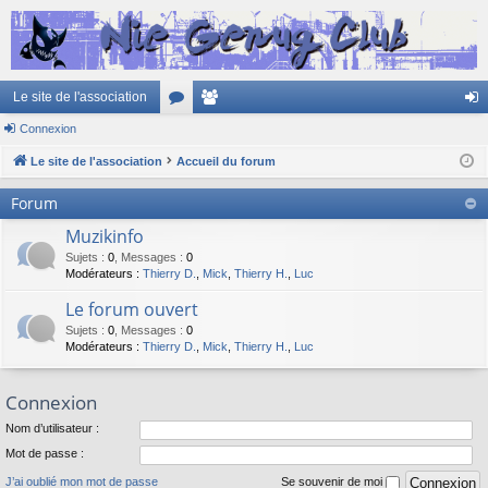
Le site de l'association
Connexion
or
e
on
Le site de l'association
u
Accueil du forum
m
ne
m
br
xi
Forum
s
es
on
Muzikinfo
Sujets
:
0
,
Messages
:
0
Modérateurs :
Thierry D.
,
Mick
,
Thierry H.
,
Luc
Le forum ouvert
Sujets
:
0
,
Messages
:
0
Modérateurs :
Thierry D.
,
Mick
,
Thierry H.
,
Luc
Connexion
Nom d’utilisateur :
Mot de passe :
J’ai oublié mon mot de passe
Se souvenir de moi