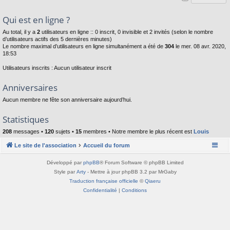
Qui est en ligne ?
Au total, il y a
2
utilisateurs en ligne :: 0 inscrit, 0 invisible et 2 invités (selon le nombre
d’utilisateurs actifs des 5 dernières minutes)
Le nombre maximal d’utilisateurs en ligne simultanément a été de
304
le mer. 08 avr. 2020,
18:53
Utilisateurs inscrits : Aucun utilisateur inscrit
Anniversaires
Aucun membre ne fête son anniversaire aujourd’hui.
Statistiques
208
messages •
120
sujets •
15
membres • Notre membre le plus récent est
Louis
Le site de l'association
Accueil du forum
Développé par
phpBB
® Forum Software © phpBB Limited
Style par
Arty
- Mettre à jour phpBB 3.2 par MrGaby
Traduction française officielle
©
Qiaeru
Confidentialité
|
Conditions