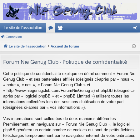
Le site de l'association
Connexion
or
e
on
Le site de l'association
u
Accueil du forum
m
ne
m
br
xi
Forum Nie Genug Club - Politique de confidentialité
s
es
on
Cette politique de confidentialité explique en détail comment « Forum Nie
Genug Club » et ses partenaires affiliés (désignés ci-après par « nous »,
« notre », « nos », « Forum Nie Genug Club » et
« http://www.niegenugclub.com/ForumNieGenug ») et phpBB (désigné ci-
après par « logiciel phpBB » et « phpBB Limited ») utilisent toutes les
informations collectées lors des sessions d’utilisation de votre part
(désignées ci-après par « vos informations »).
Vos informations sont collectées de deux manières différentes.
Premièrement, en naviguant sur « Forum Nie Genug Club », le logiciel
phpBB génèrera un certain nombre de cookies qui sont de petits fichiers
téléchargés temporairement par le navigateur internet de votre ordinateur.