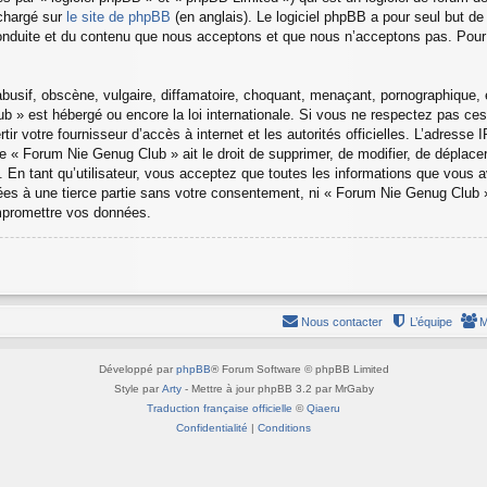
échargé sur
le site de phpBB
(en anglais). Le logiciel phpBB a pour seul but de 
nduite et du contenu que nous acceptons et que nous n’acceptons pas. Pour 
sif, obscène, vulgaire, diffamatoire, choquant, menaçant, pornographique, etc
b » est hébergé ou encore la loi internationale. Si vous ne respectez pas c
rtir votre fournisseur d’accès à internet et les autorités officielles. L’adress
 « Forum Nie Genug Club » ait le droit de supprimer, de modifier, de déplacer
 En tant qu’utilisateur, vous acceptez que toutes les informations que vous 
ées à une tierce partie sans votre consentement, ni « Forum Nie Genug Club
ompromettre vos données.
Nous contacter
L’équipe
M
Développé par
phpBB
® Forum Software © phpBB Limited
Style par
Arty
- Mettre à jour phpBB 3.2 par MrGaby
Traduction française officielle
©
Qiaeru
Confidentialité
|
Conditions