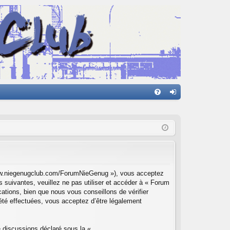
FA
on
Q
ne
xi
on
/www.niegenugclub.com/ForumNieGenug »), vous acceptez
 suivantes, veuillez ne pas utiliser et accéder à « Forum
tions, bien que nous vous conseillons de vérifier
été effectuées, vous acceptez d’être légalement
e discussions déclaré sous la «