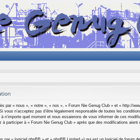
ation
ès par « nous », « notre », « nos », « Forum Nie Genug Club » et « http:/
Si vous n’acceptez pas d’être légalement responsable de toutes les conditions
à n’importe quel moment et nous essaierons de vous informer de ces modifica
z à participer à « Forum Nie Genug Club » après que des modifications aient 
 par « logiciel phpBB » et « phpBB Limited ») qui est un logiciel de forum d