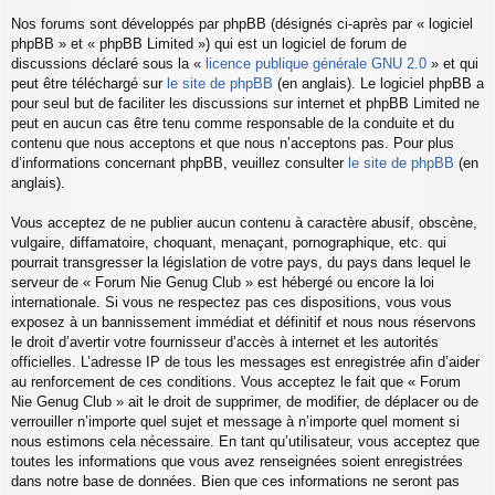
Nos forums sont développés par phpBB (désignés ci-après par « logiciel
phpBB » et « phpBB Limited ») qui est un logiciel de forum de
discussions déclaré sous la «
licence publique générale GNU 2.0
» et qui
peut être téléchargé sur
le site de phpBB
(en anglais). Le logiciel phpBB a
pour seul but de faciliter les discussions sur internet et phpBB Limited ne
peut en aucun cas être tenu comme responsable de la conduite et du
contenu que nous acceptons et que nous n’acceptons pas. Pour plus
d’informations concernant phpBB, veuillez consulter
le site de phpBB
(en
anglais).
Vous acceptez de ne publier aucun contenu à caractère abusif, obscène,
vulgaire, diffamatoire, choquant, menaçant, pornographique, etc. qui
pourrait transgresser la législation de votre pays, du pays dans lequel le
serveur de « Forum Nie Genug Club » est hébergé ou encore la loi
internationale. Si vous ne respectez pas ces dispositions, vous vous
exposez à un bannissement immédiat et définitif et nous nous réservons
le droit d’avertir votre fournisseur d’accès à internet et les autorités
officielles. L’adresse IP de tous les messages est enregistrée afin d’aider
au renforcement de ces conditions. Vous acceptez le fait que « Forum
Nie Genug Club » ait le droit de supprimer, de modifier, de déplacer ou de
verrouiller n’importe quel sujet et message à n’importe quel moment si
nous estimons cela nécessaire. En tant qu’utilisateur, vous acceptez que
toutes les informations que vous avez renseignées soient enregistrées
dans notre base de données. Bien que ces informations ne seront pas