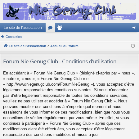
Le site de l'association
Connexion
or
e
on
Le site de l'association
u
Accueil du forum
m
ne
m
br
xi
Forum Nie Genug Club - Conditions d’utilisation
s
es
on
En accédant à « Forum Nie Genug Club » (désigné ci-après par « nous »,
« notre », « nos », « Forum Nie Genug Club » et
« http://www.niegenugclub.com/ForumNieGenug »), vous acceptez d’être
légalement responsable des conditions suivantes. Si vous n’acceptez
pas d’être légalement responsable de toutes les conditions suivantes,
veuillez ne pas utiliser et accéder à « Forum Nie Genug Club ». Nous
pouvons modifier ces conditions à n’importe quel moment et nous
essaierons de vous informer de ces modifications, bien que nous vous
conseillons de vérifier régulièrement par vous-même. En effet, si vous
continuez à participer à « Forum Nie Genug Club » après que des
modifications aient été effectuées, vous acceptez d’être légalement
responsable des conditions modifiées et mises à jour.