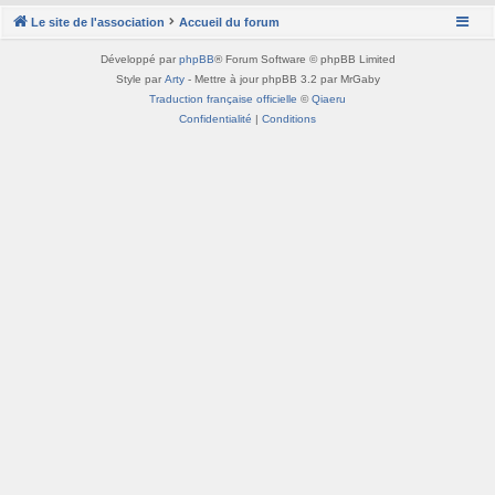
Le site de l'association
Accueil du forum
Développé par
phpBB
® Forum Software © phpBB Limited
Style par
Arty
- Mettre à jour phpBB 3.2 par MrGaby
Traduction française officielle
©
Qiaeru
Confidentialité
|
Conditions