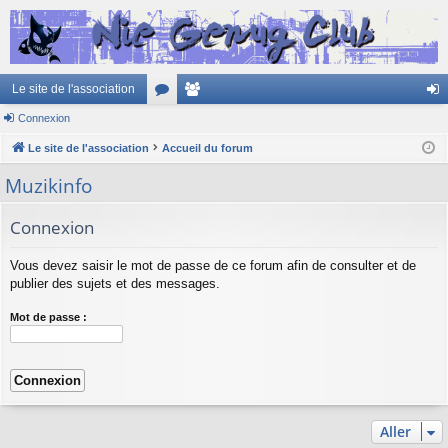
Le site de l'association
Connexion
or
e
on
Le site de l'association
u
Accueil du forum
m
ne
m
br
xi
Muzikinfo
s
es
on
Connexion
Vous devez saisir le mot de passe de ce forum afin de consulter et de
publier des sujets et des messages.
Mot de passe :
Aller