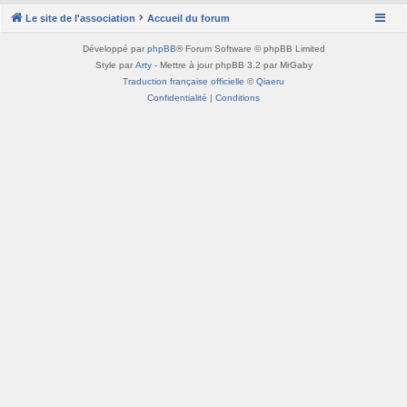
Le site de l'association
Accueil du forum
Développé par
phpBB
® Forum Software © phpBB Limited
Style par
Arty
- Mettre à jour phpBB 3.2 par MrGaby
Traduction française officielle
©
Qiaeru
Confidentialité
|
Conditions