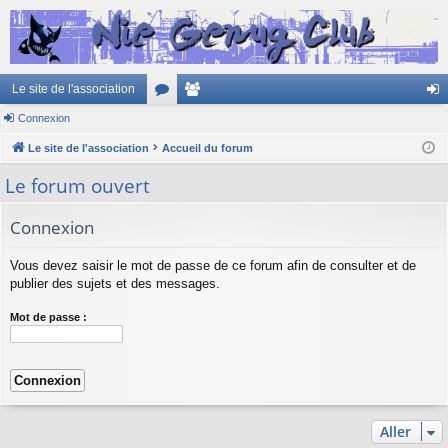
Le site de l'association
Connexion
or
e
on
Le site de l'association
u
Accueil du forum
m
ne
m
br
xi
Le forum ouvert
s
es
on
Connexion
Vous devez saisir le mot de passe de ce forum afin de consulter et de
publier des sujets et des messages.
Mot de passe :
Aller