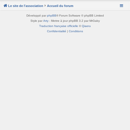
Le site de l'association
Accueil du forum
Développé par
phpBB
® Forum Software © phpBB Limited
Style par
Arty
- Mettre à jour phpBB 3.2 par MrGaby
Traduction française officielle
©
Qiaeru
Confidentialité
|
Conditions