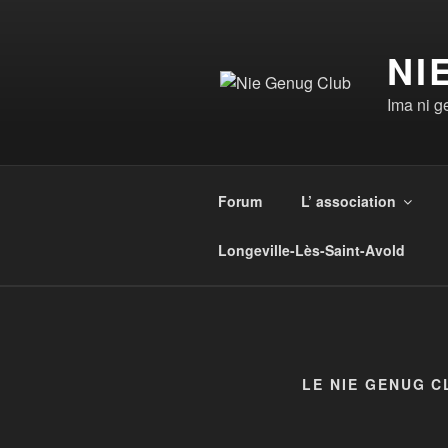
Aller
au
NI
contenu
principal
Ima ni 
Forum
L’ association
Longeville-Lès-Saint-Avold
LE NIE GENUG C