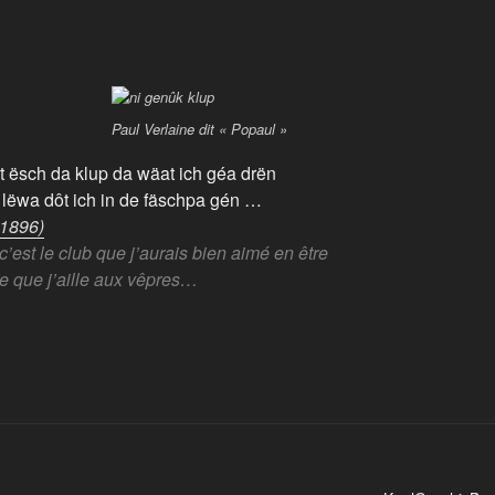
Paul Verlaine dit « Popaul »
t ësch da klup da wäat ich géa drën
 lëwa dôt ich in de fäschpa gén …
-1896)
’est le club que j’aurais bien aimé en être
e que j’aille aux vêpres…