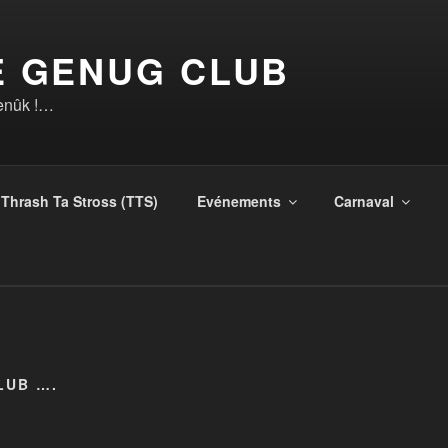
E GENUG CLUB
genûk !…
Thrash Ta Stross (TTS)
Evénements
Carnaval
LUB ….