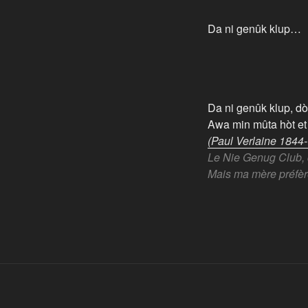
Da ni genûk klup…
Da ni genûk klup, dò
Awa min mûta hòt et
(Paul Verlaine 1844
Le Nie Genug Club, c
Mais ma mère préfèr