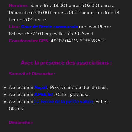
Horaires
:
Samedi de 18.00 heures à 02.00 heures,
Dimanche de 15.00 heures à 01.00 heure, Lundi de 18
heures à 01 heure
Lieu
:
Cour de
l’école
communale
rue Jean-Pierre
Ballevre 57740 Longeville-Lès-St-Avold
Coordonnées GPS
:
49°07’04.1″N 6°38’28.5″E
Avec la présence des associations :
Samedi et Dimanche :
Association
Népal
: Pizzas cuites au feu de bois.
Association
APEL 57
: Café – gâteaux.
Association
La ferme de la petite vallée
: Frites –
Glaces.
Dimanche :