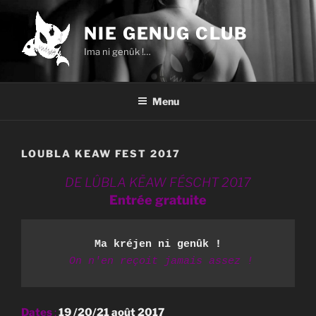
Aller
au
NIE GENUG CLUB
contenu
Ima ni genûk !…
principal
Menu
LOUBLA KEAW FEST 2017
DE LÛBLA KËAW FÉSCHT 2017
Entrée gratuite
Ma kréjen ni genûk !
On n'en reçoit jamais assez !
Dates
:
19 /20/21 août 2017