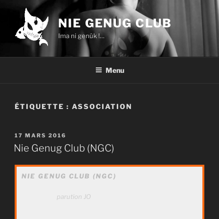
Aller
au
NIE GENUG CLUB
contenu
Ima ni genûk !…
principal
Menu
ÉTIQUETTE :
ASSOCIATION
PUBLIÉ
17 MARS 2016
LE
Nie Genug Club (NGC)
NIE GENUG CLUB (NGC)
parution JO