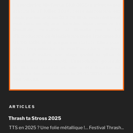
L’association Nie Genug Club (NGC) a adoptée ses
statuts le 17 juillet 2014, cette association est
régie par les articles 21 à 79-III du code civil local
maintenu en vigueur dans les départements du
Bas-Rhin, Haut-Rhin et Moselle par la loi
d’introduction de la législation civile Française du
01/06/1924 ainsi que par ses statuts. Elle a pour
objet l’organisation de manifestations festives
et/ou culturelles, son siège social se situe à
Longeville-Lès-St-Avold. L’association poursuit
un but non lucratif et elle a été inscrite au
registre des associations le 24/11/2014 volume
165 folio 85.
ARTICLES
Thrash ta Stross 2025
TTS en 2025 ? Une folie métallique !… Festival Thrash...