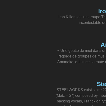
Ir
Iron Killers est un groupe Tr
incontestable de
A
« Une goutte de miel dans u
regorge de groupes de musiq
Amanaka, qui trace sa route
St
STEELWORKS exist since 201
(Metz – 57) composed by Tibo
backing vocals, Franck on ry