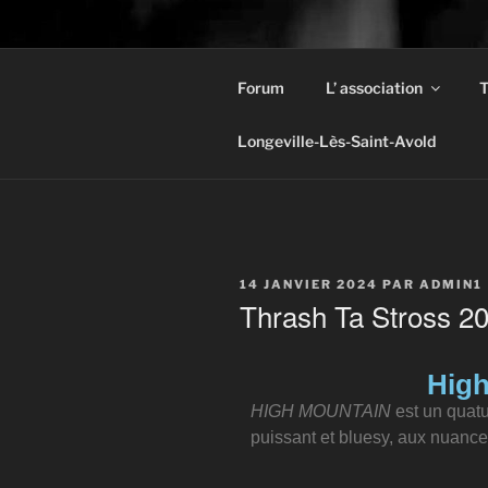
NI
Forum
L’ association
T
Ima ni g
Longeville-Lès-Saint-Avold
14 JANVIER 2024
PAR
ADMIN1
Thrash Ta Stross 2
High
HIGH MOUNTAIN
est un quatu
puissant et bluesy, aux nuanc