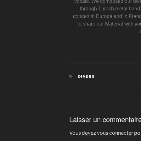
vocals. We composed our own
through Thrash metal band 
concert in Europe and in Fran
to share our Material with y
DIVERS
Laisser un commentair
Vous devez
vous connecter
pou