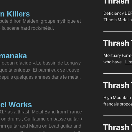
Thrash 
on Killers
Deficiency DEF
Thrash Metal b
ibute d’Iron Maiden, groupe mythique et
 la scène hard rock/métal.
Thrash 
manaka
Mortuary Forme
who have...
Lir
n océan d’acide ».Le bassin de Longwy
ue talentueux. Et parmi eux se trouve
 depuis quelques années dans le métal.
Thrash 
High Mountain
eel Works
français propos
7 as a thrash Metal Band from France
 on drums , Guillaume on basse guitar +
Thrash 
thm guitar and Manu on Lead guitar and