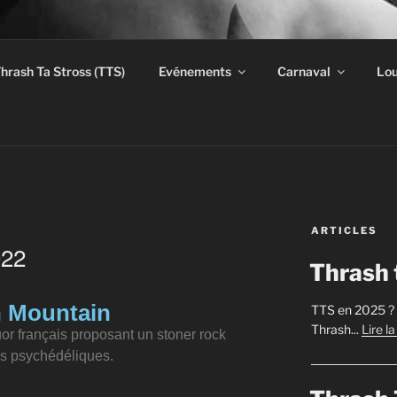
E GENUG CLUB
hrash Ta Stross (TTS)
Evénements
Carnaval
Lou
enûk !…
ARTICLES
022
Thrash 
 Mountain
TTS en 2025 ? U
Thrash...
Lire l
or français proposant un stoner rock
es psychédéliques.