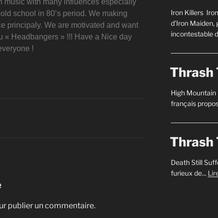
 music with many influences especially
Iron Killers Iro
old school in 80’s period. We making
d’Iron Maiden,
ce principaly. We are motivated and want
incontestable d
ou « Headbangers » !!! Have a Nice day
everyone !
Thrash 
High Mountain
français propos
Thrash 
Death Still Suf
furieux de...
Lir
e
r publier un commentaire.